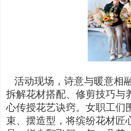
活动现场，诗意与暖意相
拆解花材搭配、修剪技巧与
心传授花艺诀窍。女职工们
束、摆造型，将缤纷花材匠